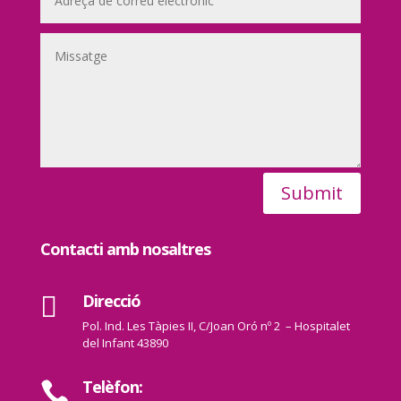
Submit
Contacti amb nosaltres
Direcció

Pol. Ind. Les Tàpies II, C/Joan Oró nº 2 – Hospitalet
del Infant 43890
Telèfon:
