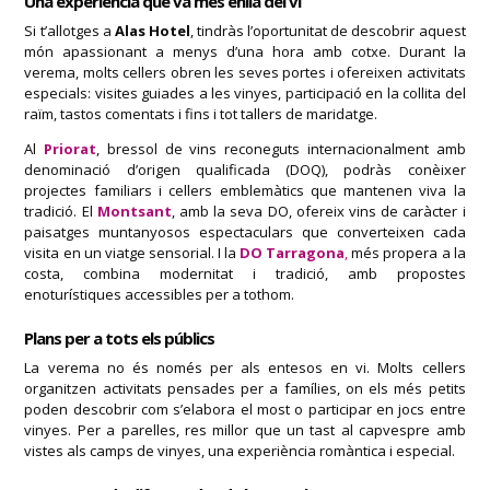
Una experiència que va més enllà del vi
Si t’allotges a
Alas Hotel
, tindràs l’oportunitat de descobrir aquest
món apassionant a menys d’una hora amb cotxe. Durant la
verema, molts cellers obren les seves portes i ofereixen activitats
especials: visites guiades a les vinyes, participació en la collita del
raïm, tastos comentats i fins i tot tallers de maridatge.
Al
Priorat
, bressol de vins reconeguts internacionalment amb
denominació d’origen qualificada (DOQ), podràs conèixer
projectes familiars i cellers emblemàtics que mantenen viva la
tradició. El
Montsant
, amb la seva DO, ofereix vins de caràcter i
paisatges muntanyosos espectaculars que converteixen cada
visita en un viatge sensorial. I la
DO Tarragona
,
més propera a la
costa, combina modernitat i tradició, amb propostes
enoturístiques accessibles per a tothom.
Plans per a tots els públics
La verema no és només per als entesos en vi. Molts cellers
organitzen activitats pensades per a famílies, on els més petits
poden descobrir com s’elabora el most o participar en jocs entre
vinyes. Per a parelles, res millor que un tast al capvespre amb
vistes als camps de vinyes, una experiència romàntica i especial.