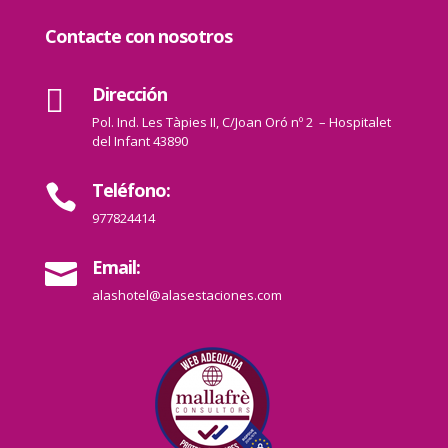
Contacte con nosotros
Dirección

Pol. Ind. Les Tàpies II, C/Joan Oró nº 2 – Hospitalet
del Infant 43890
Teléfono:

977824414
Email:

alashotel@alasestaciones.com